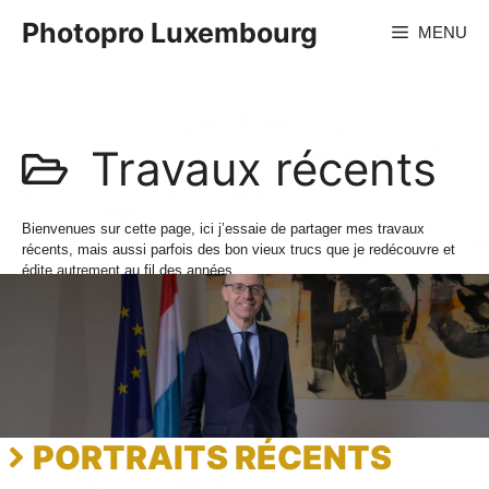
Aller
Photopro Luxembourg
MENU
au
contenu
Travaux récents
Bienvenues sur cette page, ici j’essaie de partager mes travaux
récents, mais aussi parfois des bon vieux trucs que je redécouvre et
édite autrement au fil des années
PORTRAITS RÉCENTS