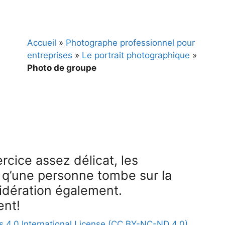
Accueil
»
Photographe professionnel pour
entreprises
»
Le portrait photographique
»
Photo de groupe
rcice assez délicat, les
 q’une personne tombe sur la
sidération également.
ent!
 4.0 International License (CC BY-NC-ND 4.0)