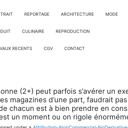
TRAIT
REPORTAGE
ARCHITECTURE
MODE
DUIT
CULINAIRE
REPRODUCTION
VAUX RECENTS
CGV
CONTACT
nne (2+) peut parfois s’avérer un exe
es magazines d’une part, faudrait pas
 de chacun est à bien prendre en con
 est un moment ou on rigole énormém
censed under a
Attribution-NonCommercial-NoDerivatives