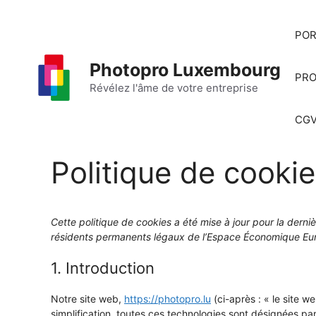
Aller
au
POR
contenu
Photopro Luxembourg
PRO
Révélez l'âme de votre entreprise
CG
Politique de cooki
Cette politique de cookies a été mise à jour pour la derni
résidents permanents légaux de l’Espace Économique Eur
1. Introduction
Notre site web,
https://photopro.lu
(ci-après : « le site w
simplification, toutes ces technologies sont désignées pa