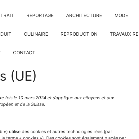
TRAIT
REPORTAGE
ARCHITECTURE
MODE
DUIT
CULINAIRE
REPRODUCTION
TRAVAUX R
V
CONTACT
es (UE)
ère fois le 10 mars 2024 et s’applique aux citoyens et aux
opéen et de la Suisse.
eb ») utilise des cookies et autres technologies liées (par
r le terme « cookies »). Des cookies sont également placés par