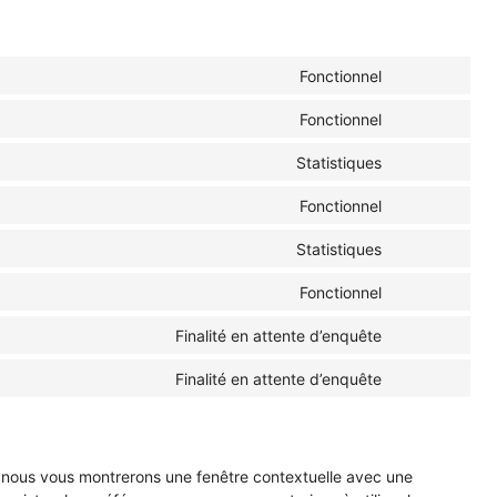
Fonctionnel
Consent
to
Fonctionnel
Consent
service
to
wordpress
Statistiques
Consent
service
to
google-
Fonctionnel
Consent
service
recaptcha
to
woocommerc
Statistiques
Consent
service
to
complianz
Fonctionnel
Consent
service
to
google-
Finalité en attente d’enquête
Consent
service
analytics
to
litespeed
Finalité en attente d’enquête
Consent
service
to
google-
service
maps
divers
s, nous vous montrerons une fenêtre contextuelle avec une