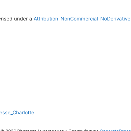
censed under a
Attribution-NonCommercial-NoDerivatives
hesse_Charlott
e